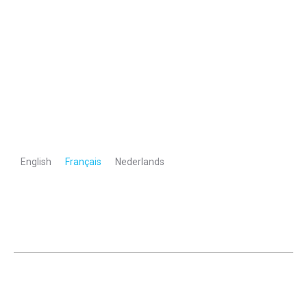
παιχνίδι σας όταν επιλέγετε
ξένες στοιχηματικές εταιρίες
;
Ανακαλύψτε τα καλύτερα φρουτάκια και τα απίστευτα
τζάκποτ που.
English
Français
Nederlands